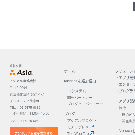
運営会社
ホーム
ソリューシ
・
アプリ開
Monacaを選ぶ理由
アシアル株式会社
・
エンタープ
〒112-0004
エコシステム
・
プログラ
東京都文京区後楽1-1-7
開発パートナー
・
アプリ開
グラスシティ後楽8F
プロダクトパートナー
特徴
TEL： 03-5875-6862
（受付時間：11:00～15:00）
ブログ
技術的
アシアルブログ
開発機
FAX： 03-5875-6216
モナカプレス
Monaca
The Web Tub