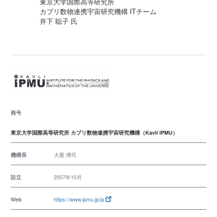
東京大学国際高等研究所
カブリ数物連携宇宙研究機構 ITチーム
井下 聡子 氏
商号
東京大学国際高等研究所 カブリ数物連携宇宙研究機構（Kavli IPMU）
大栗 博司
機構長
2007年10月
設立
https://www.ipmu.jp/ja
Web