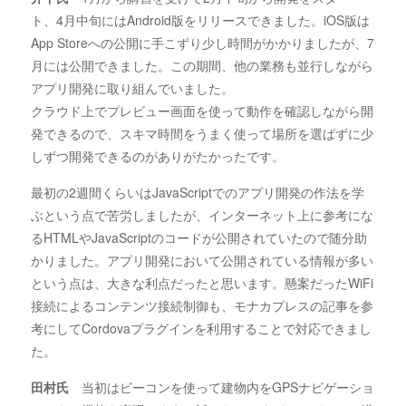
ト、4月中旬にはAndroid版をリリースできました。iOS版は
App Storeへの公開に手こずり少し時間がかかりましたが、7
月には公開できました。この期間、他の業務も並行しながら
アプリ開発に取り組んでいました。
クラウド上でプレビュー画面を使って動作を確認しながら開
発できるので、スキマ時間をうまく使って場所を選ばずに少
しずつ開発できるのがありがたかったです。
最初の2週間くらいはJavaScriptでのアプリ開発の作法を学
ぶという点で苦労しましたが、インターネット上に参考にな
るHTMLやJavaScriptのコードが公開されていたので随分助
かりました。アプリ開発において公開されている情報が多い
という点は、大きな利点だったと思います。懸案だったWiFi
接続によるコンテンツ接続制御も、モナカプレスの記事を参
考にしてCordovaプラグインを利用することで対応できまし
た。
田村氏
当初はビーコンを使って建物内をGPSナビゲーショ