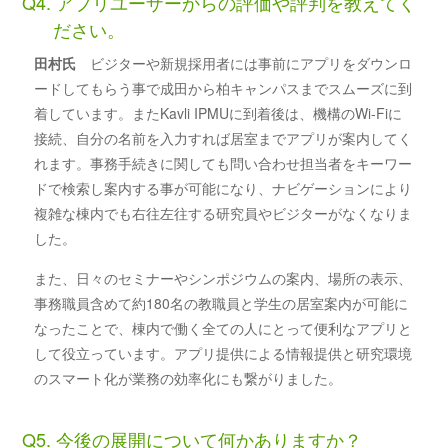
Q4. アプリユーザーからの評価や評判を教えてく
ださい。
田村氏
ビジターや新規採用者には事前にアプリをダウンロ
ードしてもらう事で成田から柏キャンパスまでスムーズに到
着しています。またKavli IPMUに到着後は、機構のWi-Fiに
接続、自分の名前を入力すれば居室までアプリが案内してく
れます。事務手続きに関しても問い合わせ担当者をキーワー
ドで検索し案内する事が可能になり、ナビゲーションにより
複雑な棟内でも右往左往する研究員やビジターがなくなりま
した。
また、日々のセミナーやシンポジウムの案内、場所の表示、
事務職員含めて約180名の教職員と学生の居室案内が可能に
なったことで、棟内で働く全ての人にとって便利なアプリと
して役立っています。アプリ提供による情報提供と研究環境
のスマート化が業務の効率化にも繋がりました。
Q5. 今後の展開について何かありますか？