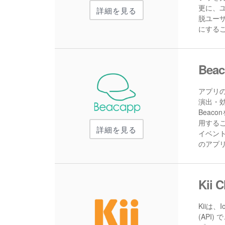
更に、
詳細を見る
脱ユー
にする
Beac
アプリの
演出・
Beac
用する
詳細を見る
イベン
のアプ
Kii 
Kiiは
(API