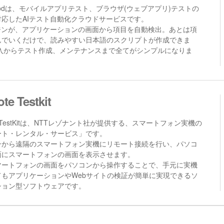
cPodは、モバイルアプリテスト、ブラウザ(ウェブアプリ)テストの
対応したAIテスト自動化クラウドサービスです。
ンジンが、アプリケーションの画面から項目を自動検出。あとは項
んでいくだけで、読みやすい日本語のスクリプトが作成できま
導入からテスト作成、メンテナンスまで全てがシンプルになりま
te Testkit
teTestKitは、NTTレゾナント社が提供する、スマートフォン実機の
ート・レンタル・サービス」です。
ンから遠隔のスマートフォン実機にリモート接続を行い、パソコ
面にスマートフォンの画面を表示させます。
マートフォンの画面をパソコンから操作することで、手元に実機
てもアプリケーションやWebサイトの検証が簡単に実現できるソ
ション型ソフトウェアです。