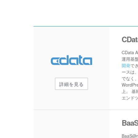
CDat
CData
運用基
開発
で
ースは、M
でなく、C
詳細を見る
WordP
上。 基
エンド
Baa
BaaS