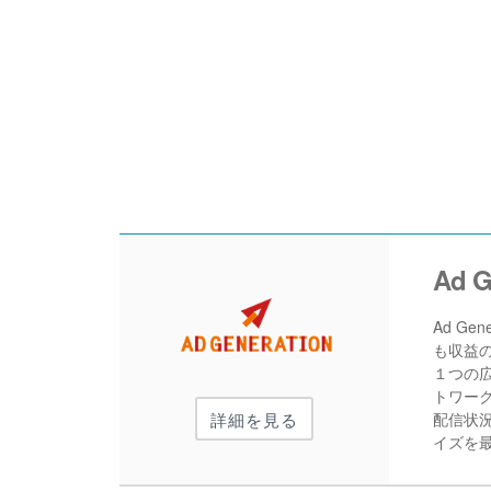
Ad 
Ad G
も収益
１つの広
トワー
配信状
詳細を見る
イズを