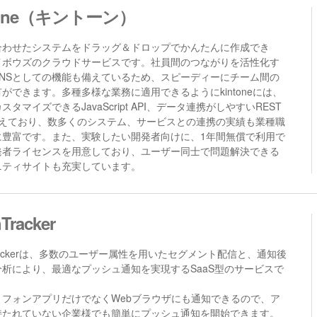
tone（キントーン）
合わせたシステムをドラッグ＆ドロップでかんたんに作成でき
イボウズのクラウドサービスです。社員間のつながりを活性化す
SNSとしての機能も備えているため、スピーディーにチーム間の
ができます。多種多様な業務に適用できるようにkintoneには、
スタマイズできるJavaScript API、データ連携がしやすいREST
を揃えており、数多くのシステム、サービスとの連携の実績も業種職
に豊富です。また、実験したい開発者向けに、1年間無償で利用で
発者ライセンスを用意しており、ユーザー同士で問題解決できる
ニティサイトも充実しています。
Tracker
Trackerは、多数のユーザー属性を用いたセグメント配信と、通知後
分析により、最適なプッシュ通知を実現するSaaS型のサービスで
トフォンアプリだけでなくWebブラウザにも通知できるので、ア
持たれていない企業様でも簡単にプッシュ通知を開始できます。