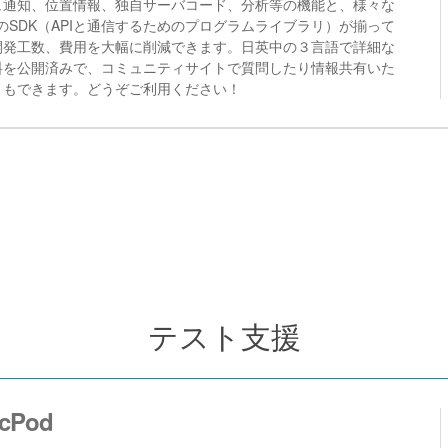
ュ通知、位置情報、独自サーバコード、分析等の機能と、様々な
のSDK（APIと通信するためのプログラムライブラリ）が揃って
開発工数、費用を大幅に削減できます。日英中の３言語で詳細な
料を公開済みで、コミュニティサイトで質問したり情報共有いた
ともできます。どうぞご利用ください！
テスト支援
icPod