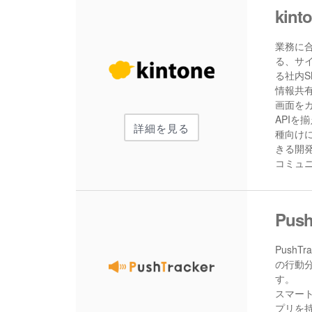
kin
業務に
る、サ
る社内
情報共有
画面をカ
API
詳細を見る
種向け
きる開
コミュ
Push
Push
の行動
す。
スマー
プリを