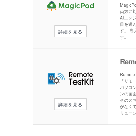
Magi
両方に
AIエ
目を選
す。 
詳細を見る
す。
Remo
Remo
「リモ
パソコ
ンの画
そのス
詳細を見る
がなく
リュー