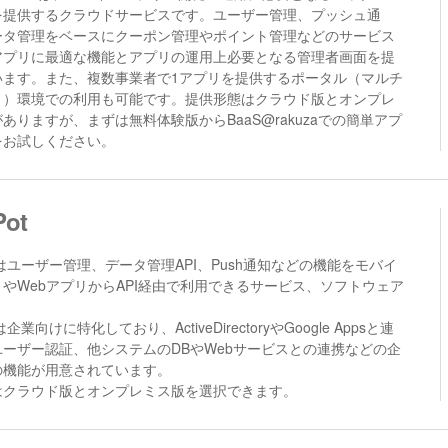
を提供するクラウドサービスです。ユーザー管理、プッシュ通
ータ管理をベースにクーポン管理やポイント管理などのサービス
アプリに最適な機能とアプリの運用上必要となる管理者画面を提
います。また、複数事業者で1アプリを提供するポータル（マルチ
ト）環境での利用も可能です。提供形態はクラウド版とオンプレ
ありますが、まずは無料体験版からBaaS@rakuzaでの簡単アプ
をお試しください。
Pot
otはユーザー管理、データ管理API、Push通知などの機能をモバイ
やWebアプリからAPI経由で利用できるサービス、ソフトウェア
tは企業向けに特化しており、ActiveDirectoryやGoogle Appsと連
ユーザー認証、他システムのDBやWebサービスとの連携などの企
の機能が用意されています。
はクラウド版とオンプレミス版を選択できます。