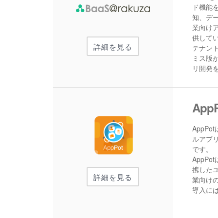
ド機能
知、デ
業向け
供して
詳細を見る
テナン
ミス版が
リ開発
App
AppP
ルアプリ
です。
AppPo
携した
詳細を見る
業向け
導入に