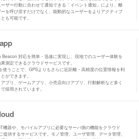
ユーザー行動に合わせて通知できる「イベント通知」により、離
ザーを呼び戻すだけでなく、能動的なユーザーをよりアクティブ
ことも可能です。
app
 Beacon 対応を簡単・迅速に実現し、現地でのユーザー体験を
効果測定できるクラウドサービスです。
onを使うことで、GPSよりもさらに近距離・高精度の位置情報を利
ことができます。
トアプリ、ゲームアプリ、小売店向けアプリ、行動解析など多く
リで採用されています。
Cloud
、IoT機器や、モバイルアプリに必要なサーバ側の機能をクラウド
) でご提供するサービスです。モノ管理、ユーザ管理、データ管理、