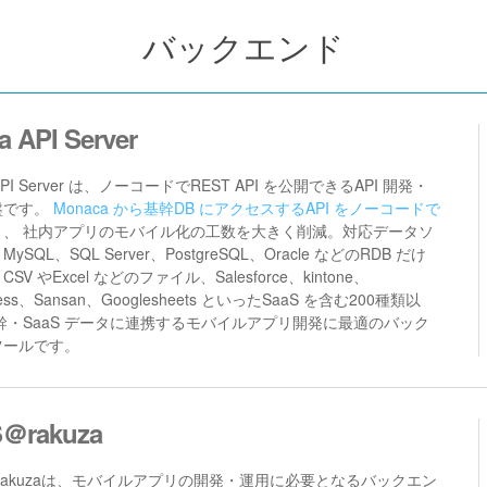
バックエンド
a API Server
 API Server は、ノーコードでREST API を公開できるAPI 開発・
盤です。
Monaca から基幹DB にアクセスするAPI をノーコードで
き、 社内アプリのモバイル化の工数を大きく削減。対応データソ
ySQL、SQL Server、PostgreSQL、Oracle などのRDB だけ
SV やExcel などのファイル、Salesforce、kintone、
ress、Sansan、Googlesheets といったSaaS を含む200種類以
幹・SaaS データに連携するモバイルアプリ開発に最適のバック
ツールです。
S＠rakuza
@rakuzaは、モバイルアプリの開発・運用に必要となるバックエン