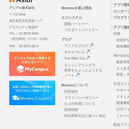
・
アプリ開
Monacaを選ぶ理由
アシアル株式会社
・
エンタープ
〒112-0004
エコシステム
・
プログラ
東京都文京区後楽1-1-7
開発パートナー
・
アプリ開
グラスシティ後楽8F
プロダクトパートナー
特徴
TEL： 03-5875-6862
（受付時間：11:00～15:00）
ブログ
技術的
アシアルブログ
開発機
FAX： 03-5875-6216
モナカプレス
Monaca
The Web Tub
最新情
エンジニアリングで
よくあ
世界をちょっとよくする
障害・
ノート
学習ガイ
Monacaについて
サポー
利用規約
ドキュ
プライバシーポリシー
関連書
ロゴの利用について
公式フ
採用情報
トレー
特定商取引法に基づく表記
料金プラ